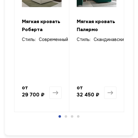
ать
Мягкая кровать
Мягкая кровать
Мя
Роберта
Палермо
пр
кр
Стиль:
Современный
Стиль:
Скандинавский
лизм
от
от
от
29 700 ₽
32 450 ₽
47
1 568 ₽