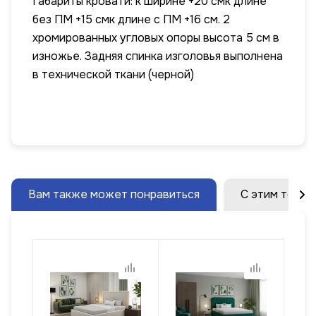
Габариты кровати: к ширине +20 смк длине
без ПМ +15 смк длине с ПМ +16 см. 2
хромированных угловых опоры высота 5 см в
изножье. Задняя спинка изголовья выполнена
в технической ткани (черной)
Вам также может понравиться
С этим товар