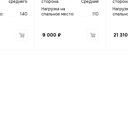
среднего
сторона:
Средний
сторона
Нагрузка на
Нагрузк
о:
140
спальное место:
110
спально
9 000
₽
21 310