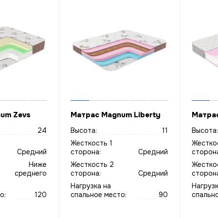
um Zevs
Матрас Magnum Liberty
Матра
24
Высота:
11
Высота:
Жесткость 1
Жестко
Средний
сторона:
Средний
сторона
Ниже
Жесткость 2
Жестко
среднего
сторона:
Средний
сторона
Нагрузка на
Нагрузк
о:
120
спальное место:
90
спально