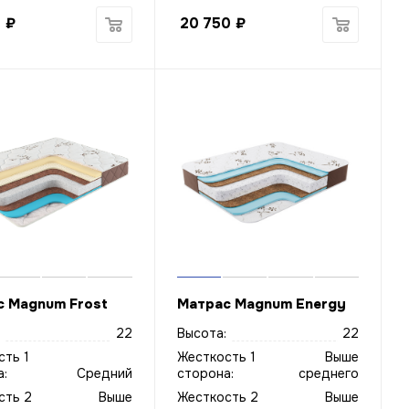
0
₽
20 750
₽
 Magnum Frost
Матрас Magnum Energy
22
Высота:
22
сть 1
Жесткость 1
Выше
:
Средний
сторона:
среднего
сть 2
Выше
Жесткость 2
Выше