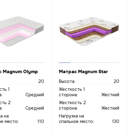
с Magnum Olymp
Матрас Magnum Star
20
Высота:
20
сть 1
Жесткость 1
:
Средний
сторона:
Жесткий
сть 2
Жесткость 2
:
Средний
сторона:
Жесткий
а на
Нагрузка на
е место:
110
спальное место:
130