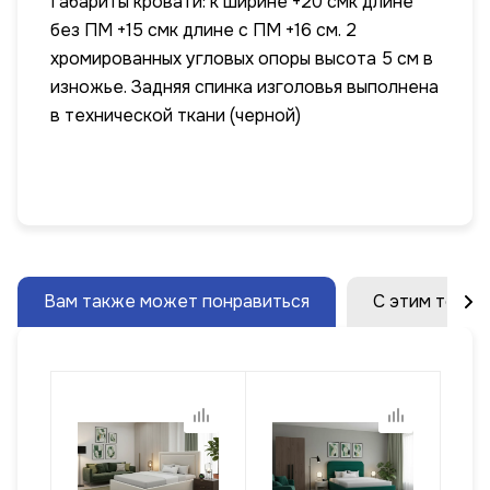
Габариты кровати: к ширине +20 смк длине
без ПМ +15 смк длине с ПМ +16 см. 2
хромированных угловых опоры высота 5 см в
изножье. Задняя спинка изголовья выполнена
в технической ткани (черной)
Вам также может понравиться
С этим товар