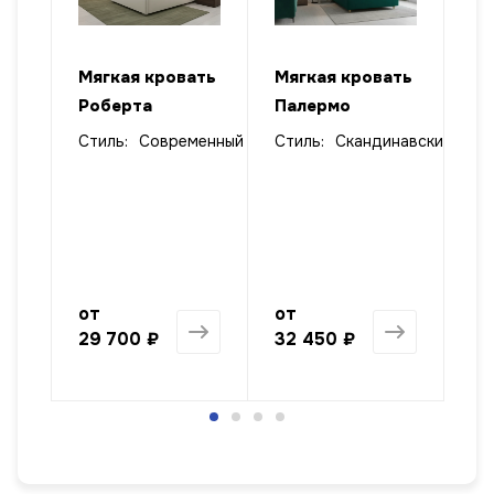
ать
Мягкая кровать
Мягкая кровать
Мя
Роберта
Палермо
пр
кр
Стиль:
Современный
Стиль:
Скандинавский
лизм
от
от
от
29 700 ₽
32 450 ₽
47
1 568 ₽