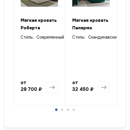
ать
Мягкая кровать
Мягкая кровать
Мя
Роберта
Палермо
пр
кр
Стиль:
Современный
Стиль:
Скандинавский
лизм
от
от
от
29 700 ₽
32 450 ₽
47
1 568 ₽