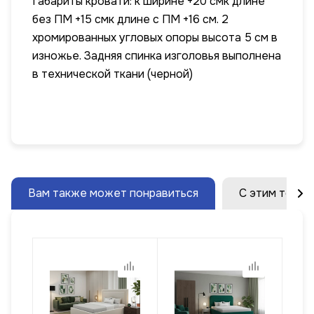
Габариты кровати: к ширине +20 смк длине
без ПМ +15 смк длине с ПМ +16 см. 2
хромированных угловых опоры высота 5 см в
изножье. Задняя спинка изголовья выполнена
в технической ткани (черной)
Вам также может понравиться
С этим товар