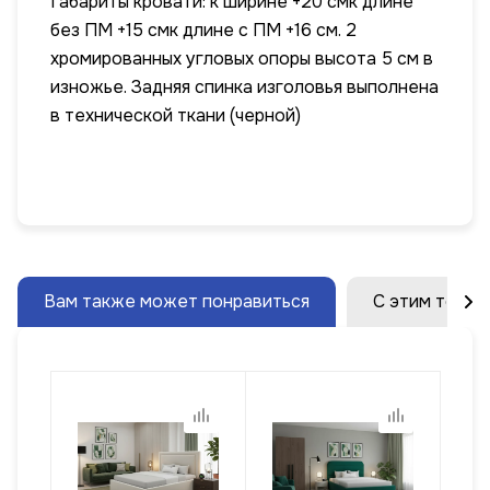
Габариты кровати: к ширине +20 смк длине
без ПМ +15 смк длине с ПМ +16 см. 2
хромированных угловых опоры высота 5 см в
изножье. Задняя спинка изголовья выполнена
в технической ткани (черной)
Вам также может понравиться
С этим товар