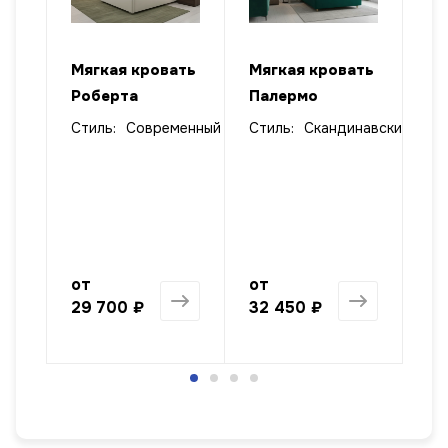
ать
Мягкая кровать
Мягкая кровать
Мя
Роберта
Палермо
пр
кр
Стиль:
Современный
Стиль:
Скандинавский
лизм
от
от
от
29 700 ₽
32 450 ₽
47
1 568 ₽