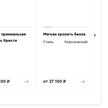
 премиальная
Мягкая кровать Белла
Мягк
ь Кристи
Стиль:
Классический
Стил
100 ₽
от
27 100 ₽
от
2