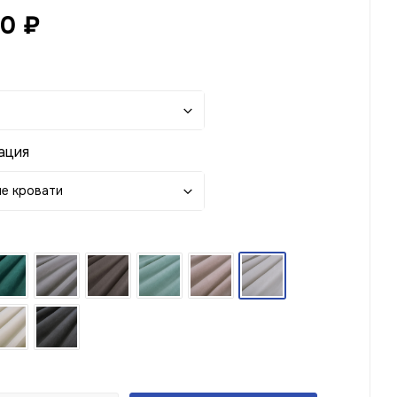
50
₽
ация
е кровати