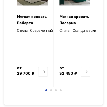
ать
Мягкая кровать
Мягкая кровать
Мя
Роберта
Палермо
пр
кр
Стиль:
Современный
Стиль:
Скандинавский
лизм
от
от
от
29 700 ₽
32 450 ₽
47
1 568 ₽