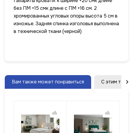
Габариты кровати: к ширине +20 смк длине
без ПМ +15 смк длине с ПМ +16 см. 2
хромированных угловых опоры высота 5 см в
изножье. Задняя спинка изголовья выполнена
в технической ткани (черной)
Вам также может понравиться
С этим товар