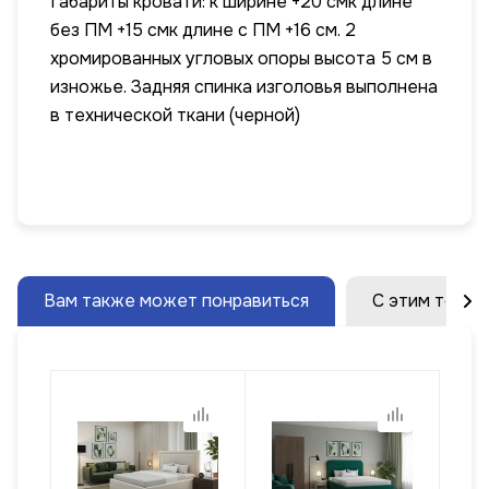
Габариты кровати: к ширине +20 смк длине
без ПМ +15 смк длине с ПМ +16 см. 2
хромированных угловых опоры высота 5 см в
изножье. Задняя спинка изголовья выполнена
в технической ткани (черной)
Вам также может понравиться
С этим товар