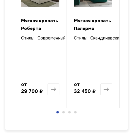
ать
Мягкая кровать
Мягкая кровать
Мя
Роберта
Палермо
пр
кр
Стиль:
Современный
Стиль:
Скандинавский
лизм
от
от
от
29 700 ₽
32 450 ₽
47
1 568 ₽