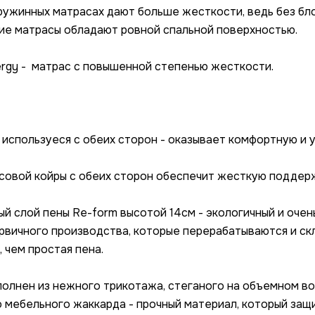
ружинных матрасах дают больше жесткости, ведь без бло
кие матрасы обладают ровной спальной поверхностью.
gy - матрас с повышенной степенью жесткости.
ы, используеся с обеих сторон - оказывает комфортную и
осовой койры с обеих сторон обеспечит жесткую поддер
ый слой пены Re-form высотой 14см - экологичный и очен
рвичного производства, которые перерабатываются и ск
 чем простая пена.
полнен из нежного трикотажа, стеганого на объемном во
о мебельного жаккарда - прочный материал, который защ