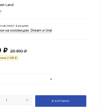
eam Land
и
 УЧАСТВУЕТ В АКЦИЯХ
ки на коллекции: Dream и Ural
9
₽
20 810
₽
омия
2 081
₽
В КОРЗИНУ