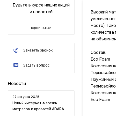
Будьте в курсе наших акций
и новостей
Высокий мат
увеличенног
место). Так
ПОДПИСАТЬСЯ
количества 
на объемном
Заказать звонок
Состав:
Eco Foam
Задать вопрос
Кокосовая к
Термовойло
Пружинный бл
Новости
Термовойло
Кокосовая к
27 августа 2025
Eco Foam
Новый интернет-магазин
матрасов и кроватей ADARA