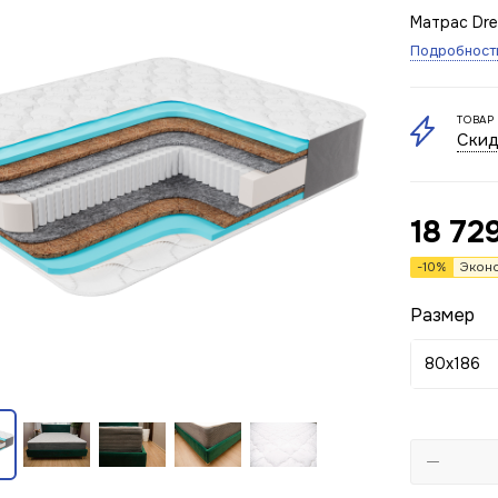
Матрас Dr
Подробност
ТОВАР
Скид
18 72
-
10
%
Экон
Размер
80x186