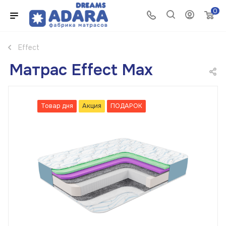
0
Effect
Матрас Effect Max
Товар дня
Акция
ПОДАРОК