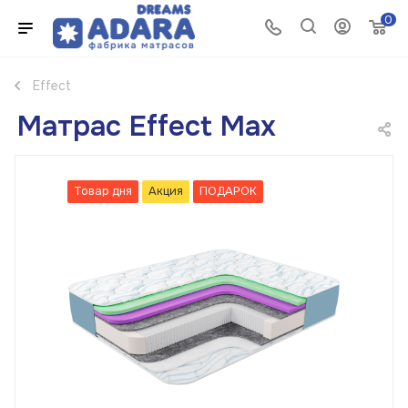
0
Effect
Матрас Effect Max
Товар дня
Акция
ПОДАРОК