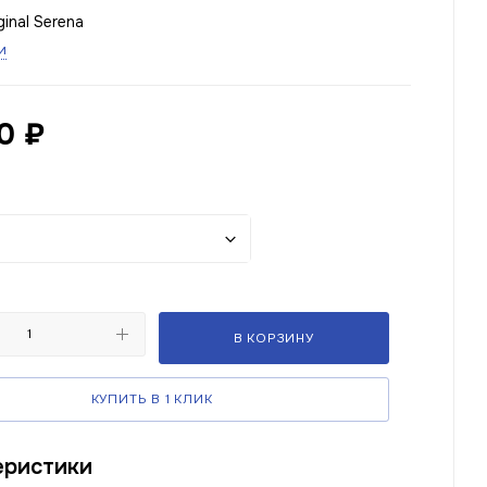
inal Serena
и
0
₽
В КОРЗИНУ
КУПИТЬ В 1 КЛИК
еристики