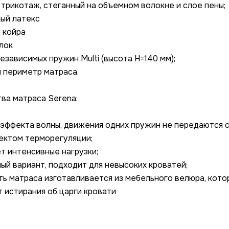
й трикотаж, стеганный на объемном волокне и слое пены;
ный латекс
я койра
лок
езависимых пружин Multi (высота H=140 мм);
й периметр матраса.
ва матраса Serena:
эффекта волны, движения одних пружин не передаются 
ектом терморегуляции;
 интенсивные нагрузки;
ый вариант, подходит для невысоких кроватей;
ть матраса изготавливается из мебельного велюра, кото
 истирания об царги кровати