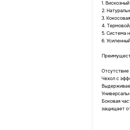
1. Вискозны
2. Натураль
3. Кокосова
4. Термовой
5. Система н
6. Усиленны
Преимущест
Отсутствие 
Чехол с эфф
Выдерживает
Универсальн
Боковая час
защищает от