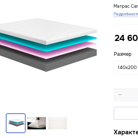
Матрас Car
Подробност
24 6
Размер
140x200
Характ