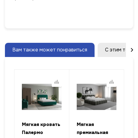
Вам также может понравиться
С этим товар
ать
Мягкая кровать
Мягкая
Мя
Палермо
премиальная
Бе